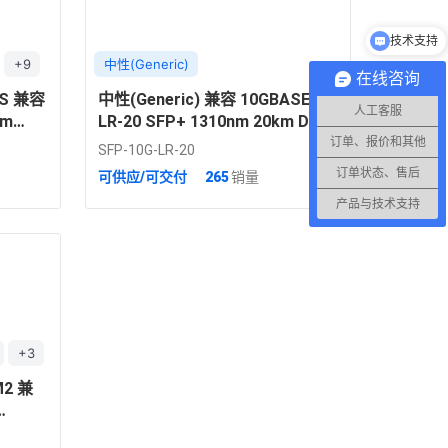
技术支持
+9
中性(Generic)
在线咨询
-S 兼容
中性(Generic) 兼容 10GBASE-
人工客服
nm
LR-20 SFP+ 1310nm 20km DOM
模光模块
双工 LC 单模光模块
订单、报价和其他
SFP-10G-LR-20
订单状态、售后
可供应/可交付
265
销量
产品与技术支持
+3
M2 兼
C 单模