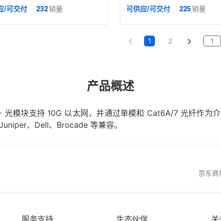
光模块
应/可交付
232
销量
可供应/可交付
225
销量
1
2
产品概述
FP+ 光模块支持 10G 以太网，并通过单模和 Cat6A/7 光纤作
uniper、Dell、Brocade 等兼容。
京东商
服务支持
生态伙伴
关