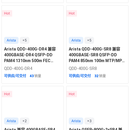
Hot
Hot
Arista
+5
Arista
+5
Arista QDD-400G-DR4 兼容
Arista QDD-400G-SR8 兼容
400GBASE-DR4 QSFP-DD
400GBASE-SR8 QSFP-DD
PAM4 1310nm 500m FEC
PAM4 850nm 100m MTP/MPO
MTP/MPO-12 APC 单模光模块
FEC 光模块
QDD-400G-DR4
QDD-400G-SR8
可供应/可交付
43
销量
可供应/可交付
32
销量
Hot
Hot
Arista
+2
Arista
+3
Arista 兼容 400GBASE-SR4
Arista OSFP-800G-2xSR4 兼