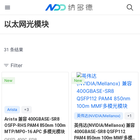
以太网光模块
31 条结果
Filter
New
New
Arista
+3
英伟达(NVIDIA/Mellanox)
+1
Arista 兼容 400GBASE-SR8
OSFP-RHS PAM4 850nm 100m
英伟达(NVIDIA/Mellanox) 兼容
MTP/MPO-16 APC 多模光模块
400GBASE-SR8 QSFP112
PAM4 850nm 100m MMF多模
OSFP-400G-SR8