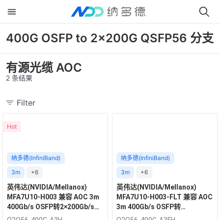
400G OSFP to 2x200G QSFP56 分支
有源光缆 AOC
2 条结果
Filter
Hot
纳多德(InfiniBand)
纳多德(InfiniBand)
3m
+6
3m
+6
英伟达(NVIDIA/Mellanox)
英伟达(NVIDIA/Mellanox)
MFA7U10-H003 兼容 AOC 3m
MFA7U10-H003-FLT 兼容 AOC
400Gb/s OSFP转2×200Gb/s
3m 400Gb/s OSFP转
QSFP56 InfiniBand HDR 有源
2×200Gb/s QSFP56 InfiniBand
O2Q56-400G-A3H
O2Q56-400G-A3FH